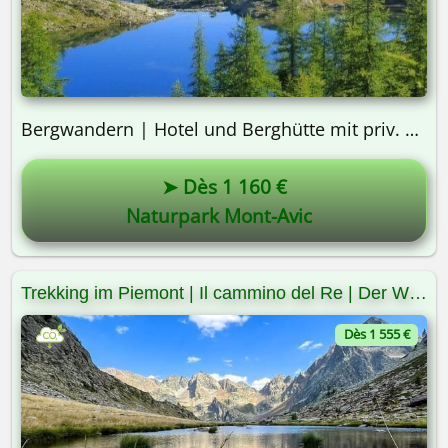
Bergwandern | Hotel und Berghütte mit priv. Bad | 7 Tage
➤ Dès 1 160 €
Naturpark Mont-Avic
Trekking im Piemont | Il cammino del Re | Der Weg des Königs
Dès 1 555 €