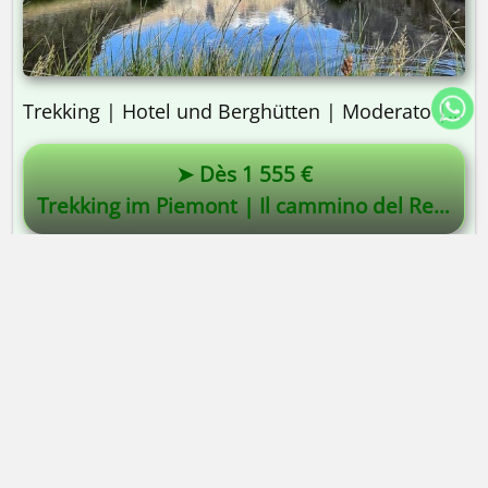
Trekking | Hotel und Berghütten | Moderato | 8 Tage
➤ Dès 1 555 €
Trekking im Piemont | Il cammino del Re | Der Weg des Königs
Höhenweg der Riesen
Dès 2 190 €