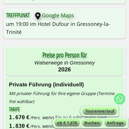
TREFFPUNKT
Google Maps
um 19:00 im Hotel Dufour in Gressoney-la-
Trinité
Preise pro Person für
Walserwege in Gressoney
2026
Private Führung (individuell)
Mit privater Führung für Ihre eigene Gruppe (Termine
frei wählbar)
TARIFE
Tourenverlauf
€
1.670
wenn Sie zu 6 oder mehr sind
/Pers.
ab € 1.670
Buchen
Anfrage
€
1.830
wenn Sie zu 5 sind
/Pers.