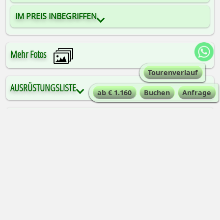
IM PREIS INBEGRIFFEN
Mehr Fotos
Tourenverlauf
AUSRÜSTUNGSLISTE
ab € 1.160
Buchen
Anfrage
VERSICHERUNGEN
EINREISE- UND GESUNDHEITSBESTIMMUNGEN FÜR DIE
REISE
Drei
Touren aus dem Angebot von
Alta-Via
zum Thema
Aostatal +