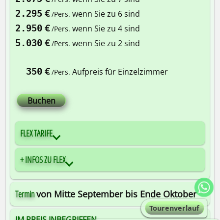
€
2.295
wenn Sie zu 6 sind
/Pers.
€
2.950
wenn Sie zu 4 sind
/Pers.
€
5.030
wenn Sie zu 2 sind
/Pers.
€
350
Aufpreis für Einzelzimmer
/Pers.
Buchen
FLEX TARIFE
+ INFOS ZU FLEX
Termin
von Mitte September bis Ende Oktober
Tourenverlauf
IM PREIS INBEGRIFFEN