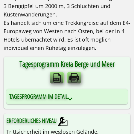
3 Berggipfel um 2000 m, 3 Schluchten und
Küstenwanderungen.
Es handelt sich um eine Trekkingreise auf dem E4-
Europaweg von Westen nach Osten, bei der in 4
Hotels übernachtet wird. Es ist oft möglich
Trekkingreise | Hotels | 12 Tage
individuel einen Ruhetag einzulegen.
Tagesprogramm Kreta Berge und Meer
TAGESPROGRAMM IM DETAIL
ERFORDERLICHES NIVEAU
Trittsicherheit im weglosen Gelände,