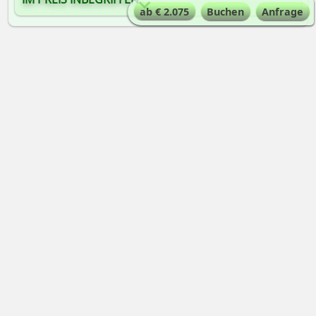
ab € 2.075
Buchen
Anfrage
Mehr Fotos
AUSRÜSTUNGSLISTE
VERSICHERUNGEN
EINREISE- UND GESUNDHEITSBESTIMMUNGEN FÜR DIE
REISE
Zwei
von
Alta-Via
angebotene Touren zum
Thema
Kreta + Wandern