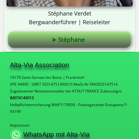
Stéphane Verdet
Bergwanderführer | Reiseleiter
➤ Stéphane
Alta-Via Association
74170 Saint-Gervais-les-Bains | Frankreich
APE 9499Z - SIRET 50314751400015 MwSt-Nr FR43503147514
Zugelassener Reiseveranstalter bei ATOUT FRANCE Zulassungnr.
IM074140013
Haftpflichtversicherung MAIF F-79000 - Finanzgarantie Groupama F-
93199
Impressum
WhatsApp mit Alta-Via