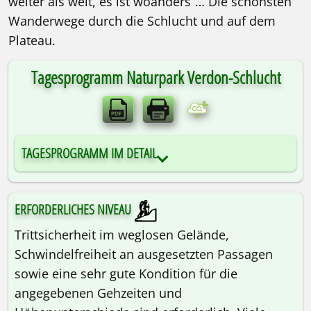
weiter als weit, es ist woanders“… Die schönsten
Wanderwege durch die Schlucht und auf dem
Plateau.
Tagesprogramm Naturpark Verdon-Schlucht
Wanderreise | Ein-Standort | 8 Tage
TAGESPROGRAMM IM DETAIL
⌖ France | Haute-Pro
ERFORDERLICHES NIVEAU
Trittsicherheit im weglosen Gelände,
Schwindelfreiheit an ausgesetzten Passagen
sowie eine sehr gute Kondition für die
angegebenen Gehzeiten und