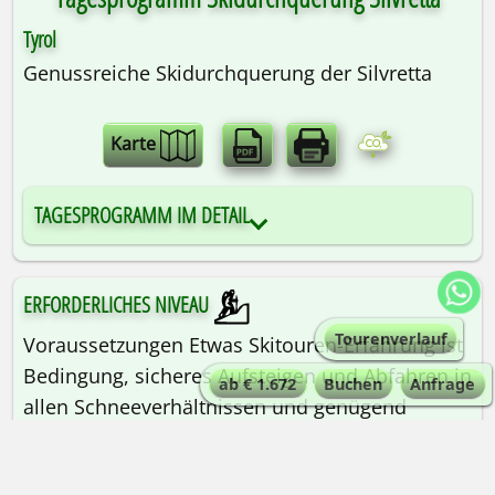
Tyrol
Genussreiche Skidurchquerung der Silvretta
Karte
TAGESPROGRAMM IM DETAIL
ERFORDERLICHES NIVEAU
Tourenverlauf
Voraussetzungen Etwas Skitouren-Erfahrung ist
Bedingung, sicheres Aufsteigen und Abfahren in
ab € 1.672
Buchen
Anfrage
allen Schneeverhältnissen und genügend
Kondition für 4-6 Std. Aufstieg pro Tag.