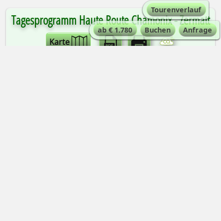
Tourenverlauf
Tagesprogramm Haute Route Chamonix - Zermatt
ab € 1.780
Buchen
Anfrage
Karte
TAGESPROGRAMM IM DETAIL
ERFORDERLICHES NIVEAU
Gute Kondition für die angegebenen Gehzeiten
und Höhenunterschied (fast 4000er Bereich!).
Schwindelfreiheit und Trittsicherheit. Keine
technische Erfahrung erforderlich.
FÜHRUNG - REISELEITUNG
Englisch- oder deutschsprachiger Bergführer |